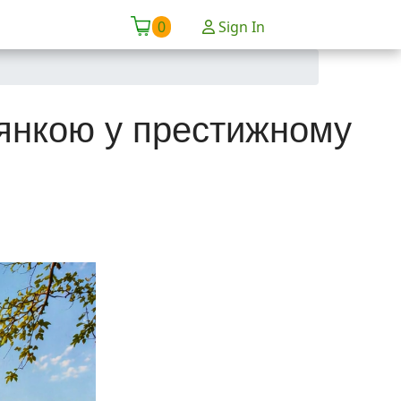
0
Sign In
лянкою у престижному