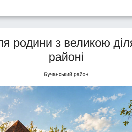
ля родини з великою ді
районі
Бучанський район